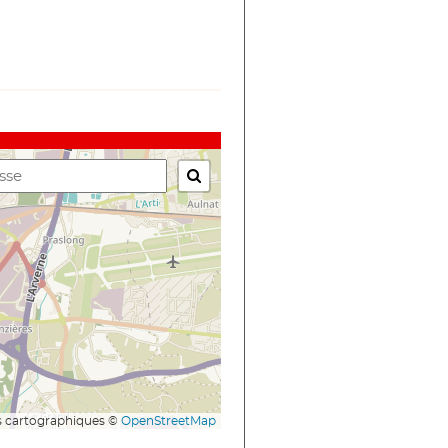

 cartographiques ©
OpenStreetMap