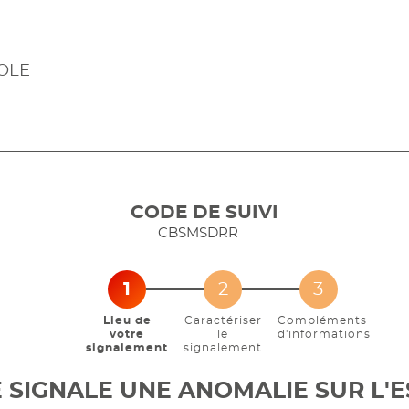
OLE
CODE DE SUIVI
CBSMSDRR
1
2
3
Lieu de
Caractériser
Compléments
votre
le
d'informations
(étape courante)
signalement
signalement
JE SIGNALE UNE ANOMALIE SUR L'